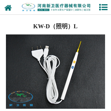
网站首页
个人护理
KW-D（照明）L
注射穿刺器械
-
一次性使用静脉留置针
-
全玻璃注射器
手术、急救、诊疗室设备及器
具
-
一次性使用输注泵
医用卫生材料及敷料