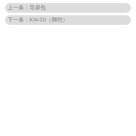
上一条：导尿包
-
医用凡士林纱布
下一条：KW-DJ（脚控）
-
石蜡棉球
-
一次性使用缝合换药包
-
一次性使用医用垫单
-
医用脱脂纱布块
-
一次性口罩
医用高分子材料及制品
-
一次性使用麻醉穿刺包
-
一次性使用灭菌橡胶外科手套