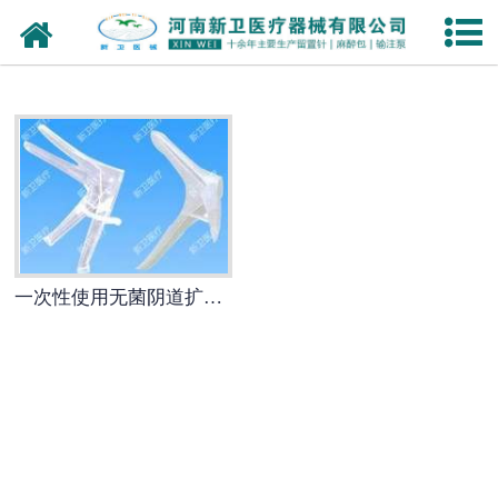
网站首页
个人护理
注射穿刺器械
-
一次性使用静脉留置针
-
全玻璃注射器
一次性使用无菌阴道扩张器
手术、急救、诊疗室设备及器
具
-
一次性使用输注泵
医用卫生材料及敷料