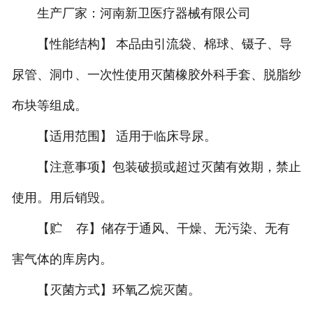
生产厂家：河南新卫医疗器械有限公司
-
医用凡士林纱布
【性能结构】 本品由引流袋、棉球、镊子、导
-
石蜡棉球
尿管、洞巾、一次性使用灭菌橡胶外科手套、脱脂纱
-
一次性使用缝合换药包
布块等组成。
-
一次性使用医用垫单
【适用范围】 适用于临床导尿。
【注意事项】包装破损或超过灭菌有效期，禁止
-
医用脱脂纱布块
使用。用后销毁。
-
一次性口罩
【贮 存】储存于通风、干燥、无污染、无有
医用高分子材料及制品
害气体的库房内。
-
一次性使用麻醉穿刺包
【灭菌方式】环氧乙烷灭菌。
-
一次性使用灭菌橡胶外科手套