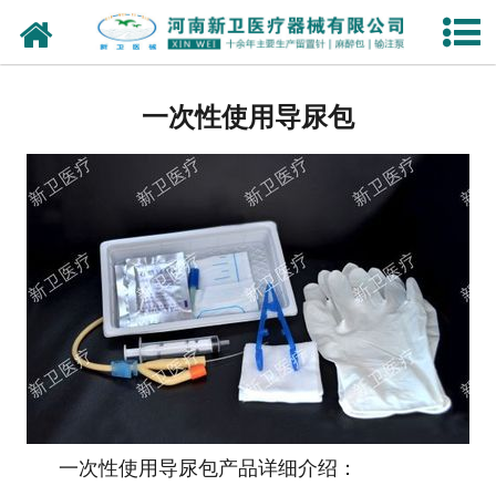
网站首页
个人护理
一次性使用导尿包
注射穿刺器械
-
一次性使用静脉留置针
-
全玻璃注射器
手术、急救、诊疗室设备及器
具
-
一次性使用输注泵
一次性使用导尿包产品详细介绍：
医用卫生材料及敷料