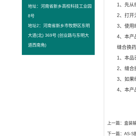
1、先从缝
地址：河南省新乡高校科技工业园
2、打开无
8号
地址2：河南省新乡市牧野区东明
3、使用时
大道(北) 369号 (创业路与东明大
4、本产品
道西南角)
缝合换药包
1、本品已
2、缝合换
3、如果缝
4、本产品
上一篇：
盒装
下一篇：
AS-