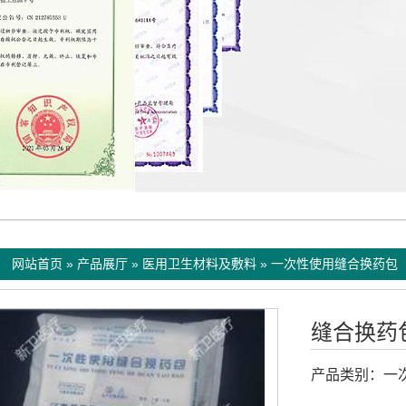
：
网站首页
»
产品展厅
»
医用卫生材料及敷料
»
一次性使用缝合换药包
批）
缝合换药
产品类别：
一