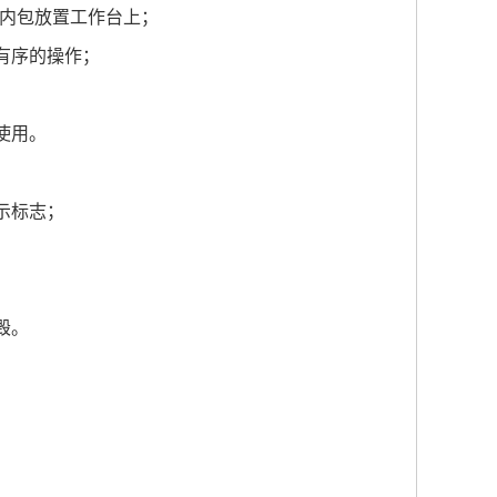
内包放置工作台上；
有序的操作；
使用。
示标志；
毁。