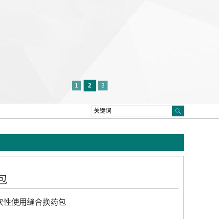
1
2
3
包
次性使用缝合换药包