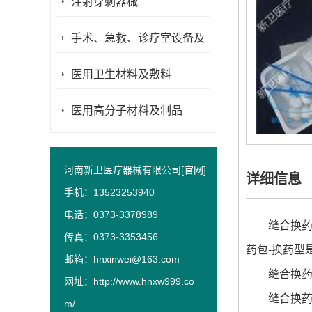
注射穿刺器械
手术、急救、诊疗室设备及
器具
医用卫生材料及敷料
医用高分子材料及制品
河南新卫医疗器械有限公司[官网]
详细信息
手机：13523253940
电话：0373-3378989
缝合换药包
传真：0373-3353456
药包-换药型
邮箱：hnxinwei@163.com
缝合换药包
网址：
http://www.hnxw999.co
缝合换药包
m/