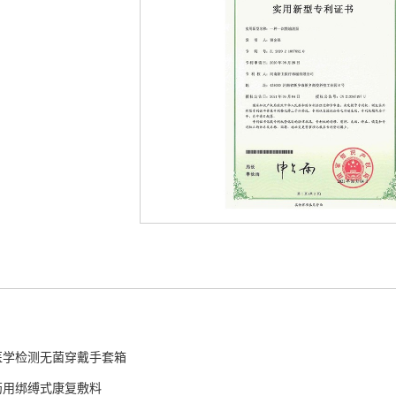
医学检测无菌穿戴手套箱
药用绑缚式康复敷料