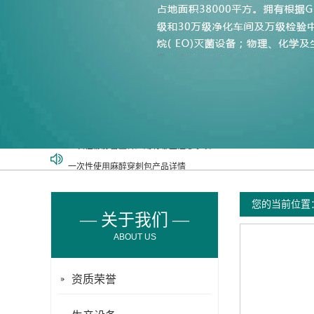
一次性使用麻醉穿刺包产品详情
防针刺留置针——医护人员的安心之选
麻醉包里面包含哪些东西呢？
您的当前位置
— 关于我们 —
输注泵的使用目的和使用方法
ABOUT US
河南新卫医疗器械有限公司职业技能等级认定花名册（2023年7月
一次性静脉留置针应用有哪些注意事项
资质荣誉