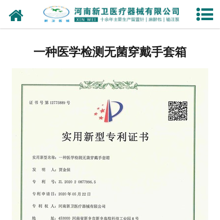
网站首页
走进我们
一种医学检测无菌穿戴手套箱
新闻动态
产品展厅
资质荣誉
生产设备
检测设备
厂房一隅
人才招聘